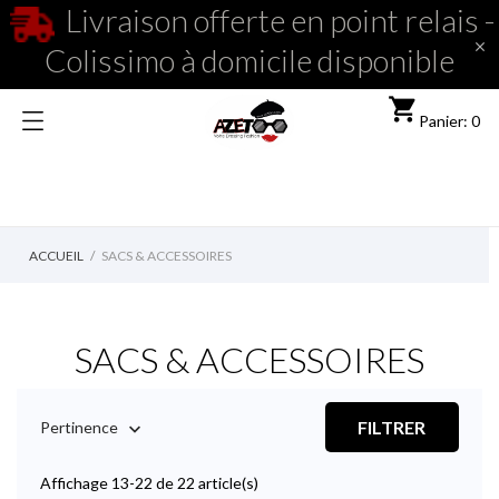
Livraison offerte en point relais -

Colissimo à domicile disponible
shopping_cart
Panier: 0
ACCUEIL
SACS & ACCESSOIRES
SACS & ACCESSOIRES
FILTRER
Pertinence

Affichage 13-22 de 22 article(s)