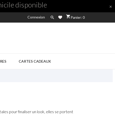
icile disponible

shopping_cart
Connexion

Panier: 0
RES
CARTES CADEAUX
s pour finaliser un look, elles se portent