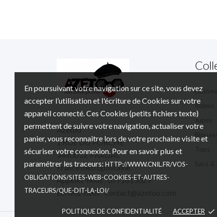
Coll
En poursuivant votre navigation sur ce site, vous devez
Nouve
accepter l’utilisation et l'écriture de Cookies sur votre
Robes
appareil connecté. Ces Cookies (petits fichiers texte)
Jupes
permettent de suivre votre navigation, actualiser votre
Azetoo
Blouse
panier, vous reconnaitre lors de votre prochaine visite et
1 RUE DU PORCHE
Tops
sécuriser votre connexion. Pour en savoir plus et
34600 LE PRADAL
paramétrer les traceurs:
Sacs &
HTTP://WWW.CNIL.FR/VOS-
France métropolitaine
OBLIGATIONS/SITES-WEB-COOKIES-ET-AUTRES-
Appelez-nous :
0771613029
TRACEURS/QUE-DIT-LA-LOI/
Écrivez-nous :
contact@azetoo.com
POLITIQUE DE CONFIDENTIALITÉ
ACCEPTER
done