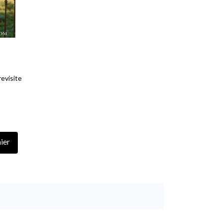
revisite
ier