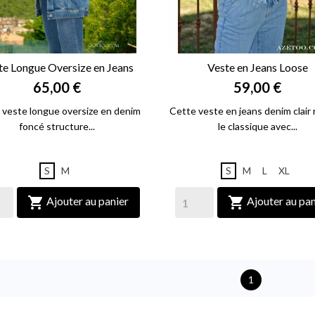
te Longue Oversize en Jeans
Veste en Jeans Loose


APERÇU RAPIDE
65,00 €
APERÇU RAPIDE
59,00 €
 veste longue oversize en denim
Cette veste en jeans denim clair 
foncé structure...
le classique avec...
S
M
S
M
L
XL


Ajouter au panier
Ajouter au pan
1