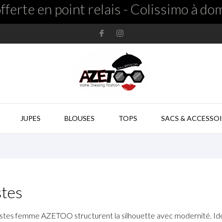
fferte en point relais - Colissimo à dom
JUPES
BLOUSES
TOPS
SACS & ACCESSOI

tes
stes femme AZETOO structurent la silhouette avec modernité. Idéale