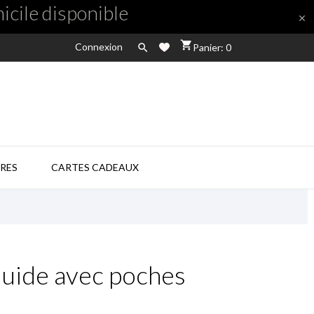
icile disponible

shopping_cart
Connexion

Panier: 0
RES
CARTES CADEAUX
luide avec poches