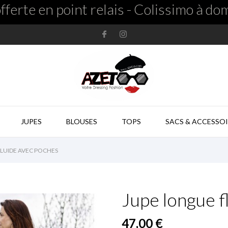
fferte en point relais - Colissimo à dom
JUPES
BLOUSES
TOPS
SACS & ACCESSOI

LUIDE AVEC POCHES
Jupe longue f
47,00 €